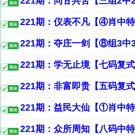
221期：同甘共苦【三组2中
221期：仪表不凡【④肖中
221期：夺庄一剑【⑧组3中
221期：学无止境【七码复式
221期：非富即贵【五码复式
221期：益民大仙【①肖中
221期：众所周知【八码中