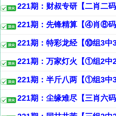
221期：财叔专研【二肖二
221期：先锋精算【④肖⑧
221期：特彩龙经【⑩组3中
221期：万家灯火【①组2中
221期：半斤八两【①组3中
221期：尘缘难尽【三肖六